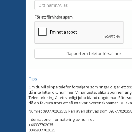
För att förhindra spam:
Tips
Om du vill slippa telefonförsäljare som ringer dig är ett tip
då inte hittar ditt nummer. Vi har testat olika abonnemang
Telemarketing är ett vanligt jobb bland ungdomar. Eftersom
då en faktura trots att så inte var överenskommet. Du ska
Numret 093770203583 kan även skrivas som 093-770203583
Internationell formatering av numret:
+46937702035
0046937702035