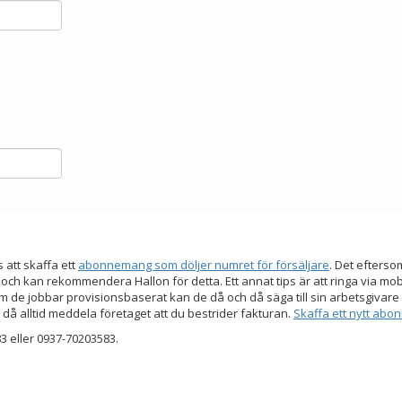
s att skaffa ett
abonnemang som döljer numret för försäljare
. Det efters
 och kan rekommendera Hallon för detta. Ett annat tips är att ringa via mo
 de jobbar provisionsbaserat kan de då och då säga till sin arbetsgivare a
 då alltid meddela företaget att du bestrider fakturan.
Skaffa ett nytt ab
 eller 0937-70203583.