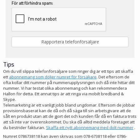
För att förhindra spam:
Tips
Om du vill slippa telefonförsäljare som ringer dig är ett tips att skaffa
ett
abonnemang som döljer numret för försäljare
. Det eftersom de
ofta kollar ditt nummer på nummerupplysningen och då inte hittar ditt
nummer. Vi har testat olika abonnemang och kan rekommendera
Hallon för detta. Ett annat tips är att ringa via mobilt bredband &
Skype.
Telemarketing är ett vanligt jobb bland ungdomar. Eftersom de jobbar
provisionsbaserat kan de då och då säga till sin arbetsgivare att de
sålt en produkt utan att de gjort det och kunden får då en faktura trots
att så inte var överenskommet. Du ska då alltid meddela företaget att
du bestrider fakturan.
Skaffa ett nytt abonnemang med dolt nummer
.
Numret 0786738118 kan även skrivas som 078-6738118 eller 0786-