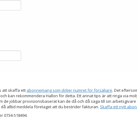
s att skaffa ett
abonnemang som döljer numret för försäljare
. Det efters
 och kan rekommendera Hallon för detta. Ett annat tips är att ringa via mo
 de jobbar provisionsbaserat kan de då och då säga till sin arbetsgivare a
 då alltid meddela företaget att du bestrider fakturan.
Skaffa ett nytt ab
er 0734-518494.