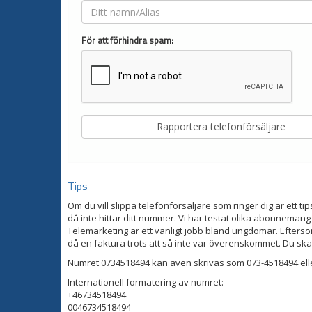
För att förhindra spam:
Tips
Om du vill slippa telefonförsäljare som ringer dig är ett tip
då inte hittar ditt nummer. Vi har testat olika abonnemang
Telemarketing är ett vanligt jobb bland ungdomar. Eftersom
då en faktura trots att så inte var överenskommet. Du ska
Numret 0734518494 kan även skrivas som 073-4518494 ell
Internationell formatering av numret:
+46734518494
0046734518494