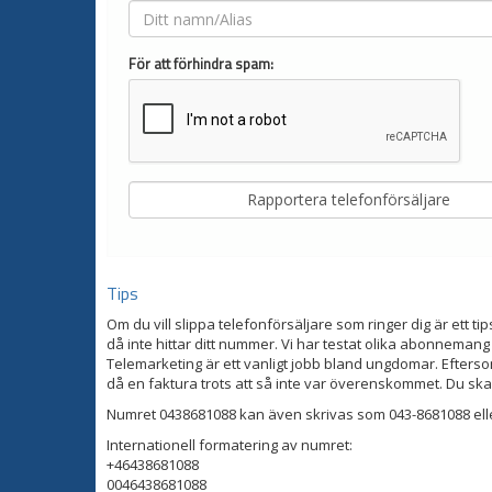
För att förhindra spam:
Tips
Om du vill slippa telefonförsäljare som ringer dig är ett tip
då inte hittar ditt nummer. Vi har testat olika abonnemang
Telemarketing är ett vanligt jobb bland ungdomar. Eftersom
då en faktura trots att så inte var överenskommet. Du ska
Numret 0438681088 kan även skrivas som 043-8681088 ell
Internationell formatering av numret:
+46438681088
0046438681088