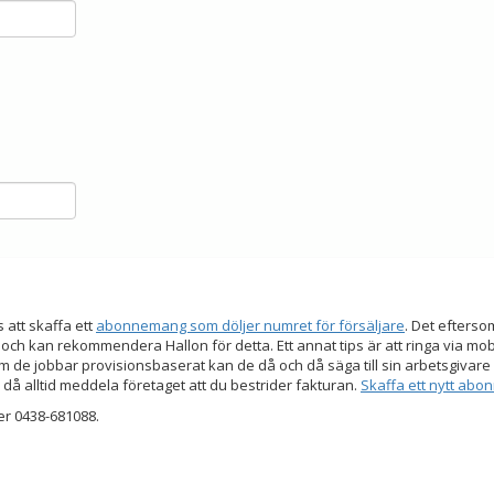
s att skaffa ett
abonnemang som döljer numret för försäljare
. Det efters
 och kan rekommendera Hallon för detta. Ett annat tips är att ringa via mo
 de jobbar provisionsbaserat kan de då och då säga till sin arbetsgivare a
 då alltid meddela företaget att du bestrider fakturan.
Skaffa ett nytt ab
er 0438-681088.