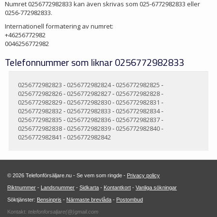
Numret 0256772982833 kan även skrivas som 025-6772982833 eller
0256-772982833.
Internationell formatering av numret:
+46256772982
0046256772982
Telefonnummer som liknar 0256772982833
0256772982823
-
0256772982824
-
0256772982825
-
0256772982826
-
0256772982827
-
0256772982828
-
0256772982829
-
0256772982830
-
0256772982831
-
0256772982832
-
0256772982833
-
0256772982834
-
0256772982835
-
0256772982836
-
0256772982837
-
0256772982838
-
0256772982839
-
0256772982840
-
0256772982841
-
0256772982842
© 2026 Telefonförsäljare.nu - Se vem som ringde -
Privacy policy
Riktnummer
-
Landsnummer
-
Sidkarta
-
Kontantkort
-
Vanliga sökningar
Söktjänster:
Bensinpris
-
Närmaste brevlåda
-
Postombud
Kontakt:
telefonforsaljare(@)gmail.com