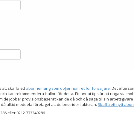
s att skaffa ett
abonnemang som döljer numret för försäljare
. Det efters
 och kan rekommendera Hallon för detta. Ett annat tips är att ringa via mo
 de jobbar provisionsbaserat kan de då och då säga till sin arbetsgivare a
 då alltid meddela företaget att du bestrider fakturan.
Skaffa ett nytt ab
86 eller 0212-773349286.