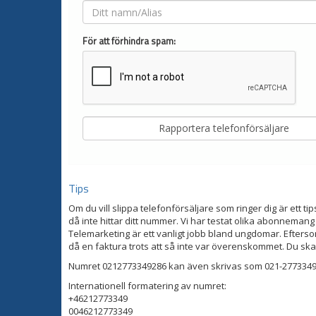
För att förhindra spam:
Tips
Om du vill slippa telefonförsäljare som ringer dig är ett tip
då inte hittar ditt nummer. Vi har testat olika abonnemang
Telemarketing är ett vanligt jobb bland ungdomar. Eftersom
då en faktura trots att så inte var överenskommet. Du ska
Numret 0212773349286 kan även skrivas som 021-27733492
Internationell formatering av numret:
+46212773349
0046212773349