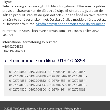
Skype.
Telemarketing är ett vanligt jobb bland ungdomar. Eftersom de jobbar
provisionsbaserat kan de då och då säga till sin arbetsgivare att de
sålt en produkt utan att de gjort det och kunden får då en faktura trots
att så inte var överenskommet. Du ska då alltid meddela företaget att
du bestrider fakturan.
Skaffa ett nytt abonnemang med dolt nummer
.
Numret 0192704853 kan även skrivas som 019-2704853 eller 0192-
704853.
Internationell formatering av numret:
+46192704853
0046192704853
Telefonnummer som liknar 0192704853
0192704843
-
0192704844
-
0192704845
-
0192704846
-
0192704847
-
0192704848
-
0192704849
-
0192704850
-
0192704851
-
0192704852
-
0192704853
-
0192704854
-
0192704855
-
0192704856
-
0192704857
-
0192704858
-
0192704859
-
0192704860
-
0192704861
-
0192704862
© 2026 Telefonförsäljare.nu - Se vem som ringde -
Privacy policy