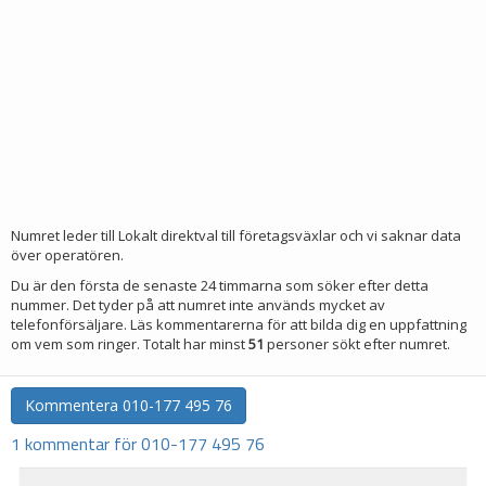
Numret leder till Lokalt direktval till företagsväxlar och vi saknar data
över operatören.
Du är den första de senaste 24 timmarna som söker efter detta
nummer. Det tyder på att numret inte används mycket av
telefonförsäljare. Läs kommentarerna för att bilda dig en uppfattning
om vem som ringer. Totalt har minst
51
personer sökt efter numret.
Kommentera
010-177 495 76
1 kommentar för 010-177 495 76