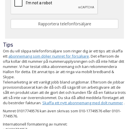
Tips
Om du vill slippa telefonförsäljare som ringer dig är ett tips att skaffa
ett
abonnemang som döljer numret för försäljare
. Det eftersom de
ofta kollar ditt nummer på nummerupplysningen och då inte hittar ditt
nummer. Vi har testat olika abonnemang och kan rekommendera
Hallon för detta. Ett annat tips är att ringa via mobilt bredband &
Skype.
Telemarketing är ett vanligt jobb bland ungdomar. Eftersom de jobbar
provisionsbaserat kan de då och då säga till sin arbetsgivare att de
sålt en produkt utan att de gjort det och kunden får då en faktura trots
att så inte var överenskommet. Du ska då alltid meddela företaget att
du bestrider fakturan.
Skaffa ett nytt abonnemang med dolt nummer
.
Numret 01017749576 kan även skrivas som 010-17749576 eller 0101-
7749576.
Internationell formatering av numret: