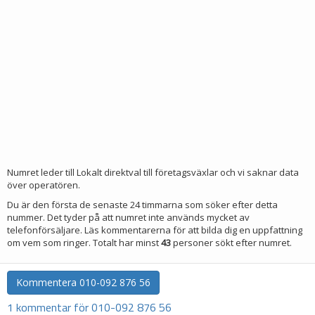
Numret leder till Lokalt direktval till företagsväxlar och vi saknar data
över operatören.
Du är den första de senaste 24 timmarna som söker efter detta
nummer. Det tyder på att numret inte används mycket av
telefonförsäljare. Läs kommentarerna för att bilda dig en uppfattning
om vem som ringer. Totalt har minst
43
personer sökt efter numret.
Kommentera
010-092 876 56
1 kommentar för 010-092 876 56